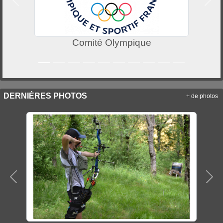
Précedent
Suiv
Comité Olympique
DERNIÈRES PHOTOS
+ de photos
Précedent
Sui