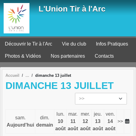
Panneau de gestion des cookies
L'Union Tir à l'Arc
Découvrir le Tir à l'Arc
Vie du club
Infos Pratiques
Photos & Vidéos
Nos partenaires
Contacts
Accueil
dimanche 13 juillet
DIMANCHE 13 JUILLET
lun.
mar.
mer.
jeu.
ven.
sam.
dim.
10
11
12
13
14
>>
Aujourd'hui
demain
août
août
août
août
août