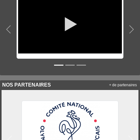
Précedent
Sui
NOS PARTENAIRES
+ de partenaires