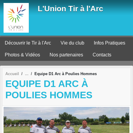
Panneau de gestion des cookies
L'Union Tir à l'Arc
Découvrir le Tir à l'Arc
Vie du club
Infos Pratiques
Photos & Vidéos
Nos partenaires
Contacts
Accueil
Equipe D1 Arc à Poulies Hommes
EQUIPE D1 ARC À
POULIES HOMMES