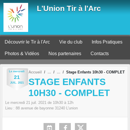
Panneau de gestion des cookies
L'Union Tir à l'Arc
Découvrir le Tir à l'Arc
Vie du club
Infos Pratiques
Photos & Vidéos
Nos partenaires
Contacts
Le
mercredi
Accueil
Stage Enfants 10h30 - COMPLET
21
STAGE ENFANTS
JUIL.
2021
10H30 - COMPLET
Le
mercredi
21
juil.
2021
de 10h30 à 12h
Lieu :
88 avenue de bayonne
31240
L'union