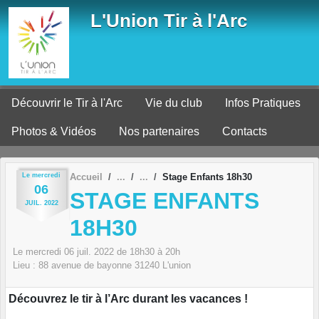
Panneau de gestion des cookies
L'Union Tir à l'Arc
Découvrir le Tir à l'Arc
Vie du club
Infos Pratiques
Photos & Vidéos
Nos partenaires
Contacts
Le
mercredi
Accueil
Stage Enfants 18h30
06
STAGE ENFANTS
JUIL.
2022
18H30
Le
mercredi
06
juil.
2022
de 18h30 à 20h
Lieu :
88 avenue de bayonne
31240
L'union
Découvrez le tir à l’Arc durant les vacances !