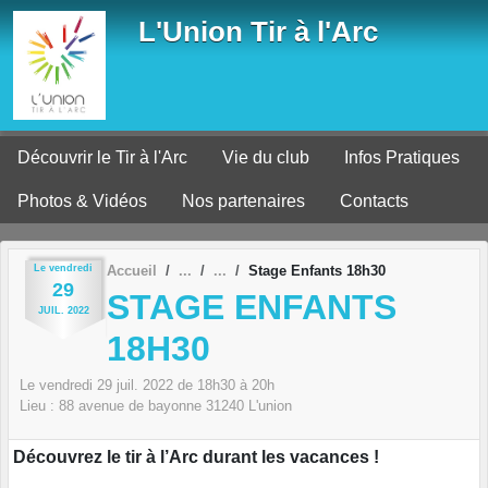
Panneau de gestion des cookies
L'Union Tir à l'Arc
Découvrir le Tir à l'Arc
Vie du club
Infos Pratiques
Photos & Vidéos
Nos partenaires
Contacts
Le
vendredi
Accueil
Stage Enfants 18h30
29
STAGE ENFANTS
JUIL.
2022
18H30
Le
vendredi
29
juil.
2022
de 18h30 à 20h
Lieu :
88 avenue de bayonne
31240
L'union
Découvrez le tir à l’Arc durant les vacances !