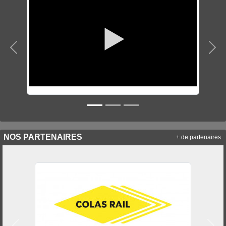
Précedent
Sui
NOS PARTENAIRES
+ de partenaires