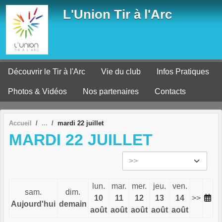
Panneau de gestion des cookies
L'Union Tir à l'Arc
Découvrir le Tir à l'Arc
Vie du club
Infos Pratiques
Photos & Vidéos
Nos partenaires
Contacts
Accueil
mardi 22 juillet
MARDI 22 JUILLET
lun.
mar.
mer.
jeu.
ven.
sam.
dim.
10
11
12
13
14
>>
Aujourd'hui
demain
août
août
août
août
août