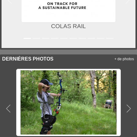
Précedent
Suiv
COLAS RAIL
DERNIÈRES PHOTOS
+ de photos
Précedent
Sui