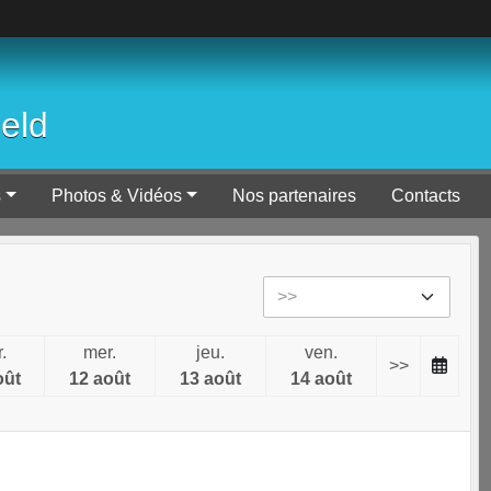
ield
s
Photos & Vidéos
Nos partenaires
Contacts
.
mer.
jeu.
ven.
>>
oût
12 août
13 août
14 août