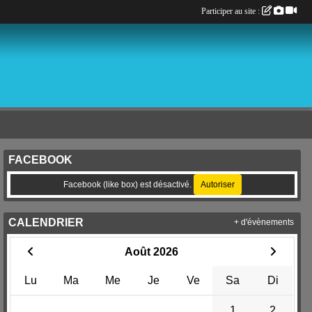
Participer au site :
FACEBOOK
Facebook (like box) est désactivé.
Autoriser
CALENDRIER
+ d'évènements
Août 2026
Lu
Ma
Me
Je
Ve
Sa
Di
1
2