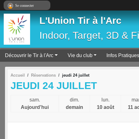
Panneau de gestion des cookies
Se connecter
L'Union Tir à l'Arc
Indoor, Target, 3D & F
Découvrir le Tir à l'Arc
Vie du club
Infos Pratique
Accueil
Réservations
jeudi 24 juillet
JEUDI 24 JUILLET
sam.
dim.
lun.
mar
Aujourd'hui
demain
10 août
11 a