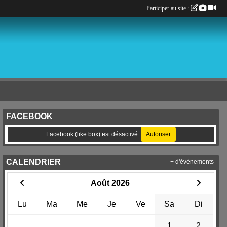
Participer au site :
FACEBOOK
Facebook (like box) est désactivé.
Autoriser
CALENDRIER
+ d'évènements
Août 2026
Lu
Ma
Me
Je
Ve
Sa
Di
1
2