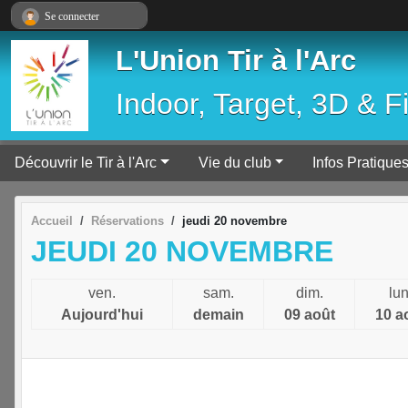
Panneau de gestion des cookies
Se connecter
L'Union Tir à l'Arc
Indoor, Target, 3D & F
Découvrir le Tir à l'Arc
Vie du club
Infos Pratique
Accueil
Réservations
jeudi 20 novembre
JEUDI 20 NOVEMBRE
ven.
sam.
dim.
lun
Aujourd'hui
demain
09 août
10 a