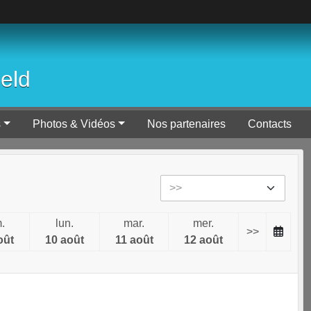
ield
s
Photos & Vidéos
Nos partenaires
Contacts
.
lun.
mar.
mer.
>>
oût
10 août
11 août
12 août