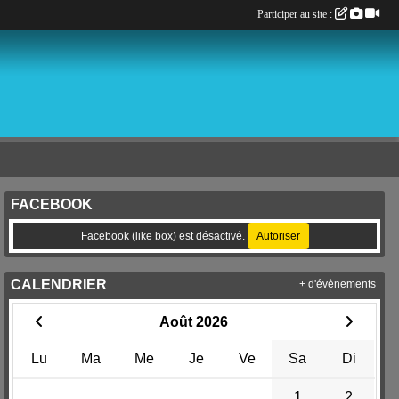
Participer au site :
FACEBOOK
Facebook (like box) est désactivé.
Autoriser
CALENDRIER
+ d'évènements
Août 2026
Lu
Ma
Me
Je
Ve
Sa
Di
1
2