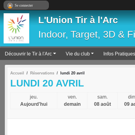
Panneau de gestion des cookies
Se connecter
L'Union Tir à l'Arc
Indoor, Target, 3D & F
Découvrir le Tir à l'Arc
Vie du club
Infos Pratique
Accueil
Réservations
lundi 20 avril
LUNDI 20 AVRIL
jeu.
ven.
sam.
dim
Aujourd'hui
demain
08 août
09 a