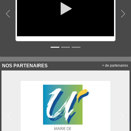
Précedent
Sui
NOS PARTENAIRES
+ de partenaires
Précedent
Suiv