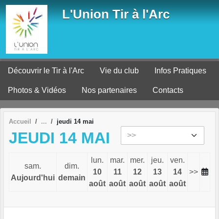
Panneau de gestion des cookies
L'Union Tir à l'Arc
Découvrir le Tir à l'Arc
Vie du club
Infos Pratiques
Photos & Vidéos
Nos partenaires
Contacts
Accueil
jeudi 14 mai
JEUDI 14 MAI
lun.
mar.
mer.
jeu.
ven.
sam.
dim.
10
11
12
13
14
>>
Aujourd'hui
demain
août
août
août
août
août