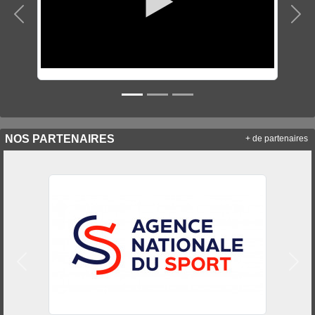
Précedent
Sui
NOS PARTENAIRES
+ de partenaires
Précedent
Suiv