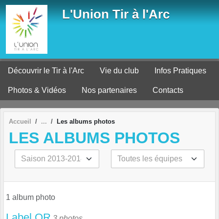
Panneau de gestion des cookies
L'Union Tir à l'Arc
Découvrir le Tir à l'Arc
Vie du club
Infos Pratiques
Photos & Vidéos
Nos partenaires
Contacts
Accueil
Les albums photos
LES ALBUMS PHOTOS
1 album photo
Label OR
3 photos