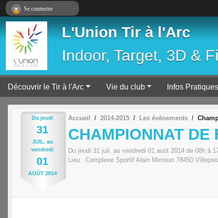
Panneau de gestion des cookies
Se connecter
L'Union Tir à l'Arc
Indoor, Target, 3D & F
Découvrir le Tir à l'Arc
Vie du club
Infos Pratique
Accueil
2014-2015
Les évènements
Champi
Du
jeudi
31
CHAMPIONNAT DE 
JUIL.
au
vendredi
Du
jeudi
31
juil.
au
vendredi
01
août
2014
de 08h à 1
01
Lieu :
Complexe Sportif Alain Mimoun
78450
Villepre
AOÛT
2014