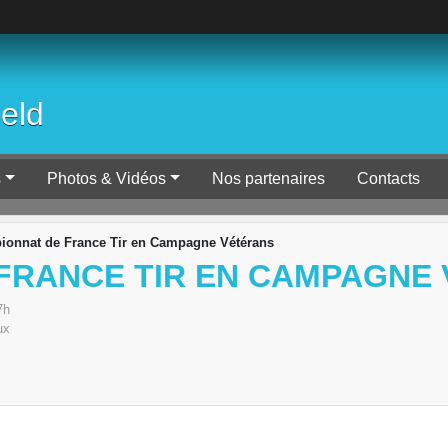
ield
s
Photos & Vidéos
Nos partenaires
Contacts
onnat de France Tir en Campagne Vétérans
FRANCE TIR EN CAMPAGNE
7h
ux