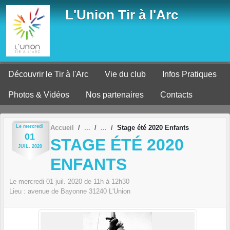
Panneau de gestion des cookies
L'Union Tir à l'Arc
Découvrir le Tir à l'Arc
Vie du club
Infos Pratiques
Photos & Vidéos
Nos partenaires
Contacts
Le
mercredi
Accueil
Stage été 2020 Enfants
01
STAGE ÉTÉ 2020
JUIL.
2020
ENFANTS
Le
mercredi
01
juil.
2020
de 11h à 12h30
Lieu :
avenue de Bayonne
31240
L'Union