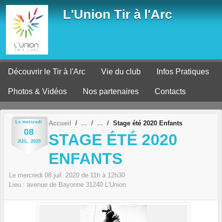
Panneau de gestion des cookies
L'Union Tir à l'Arc
Découvrir le Tir à l'Arc
Vie du club
Infos Pratiques
Photos & Vidéos
Nos partenaires
Contacts
Le
mercredi
Accueil
Stage été 2020 Enfants
08
STAGE ÉTÉ 2020
JUIL.
2020
ENFANTS
Le
mercredi
08
juil.
2020
de 11h à 12h30
Lieu :
avenue de Bayonne
31240
L'Union