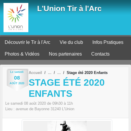
Panneau de gestion des cookies
L'Union Tir à l'Arc
Découvrir le Tir à l'Arc
Vie du club
Infos Pratiques
Photos & Vidéos
Nos partenaires
Contacts
Le
samedi
Accueil
Stage été 2020 Enfants
08
STAGE ÉTÉ 2020
AOÛT
2020
ENFANTS
Le
samedi
08
août
2020
de 09h30 à 11h
Lieu :
avenue de Bayonne
31240
L'Union