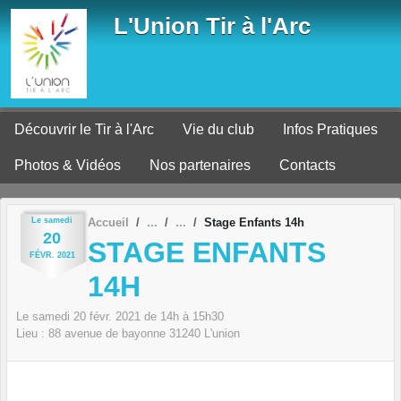
Panneau de gestion des cookies
L'Union Tir à l'Arc
Découvrir le Tir à l'Arc
Vie du club
Infos Pratiques
Photos & Vidéos
Nos partenaires
Contacts
Le
samedi
Accueil
Stage Enfants 14h
20
STAGE ENFANTS
FÉVR.
2021
14H
Le
samedi
20
févr.
2021
de 14h à 15h30
Lieu :
88 avenue de bayonne
31240
L'union