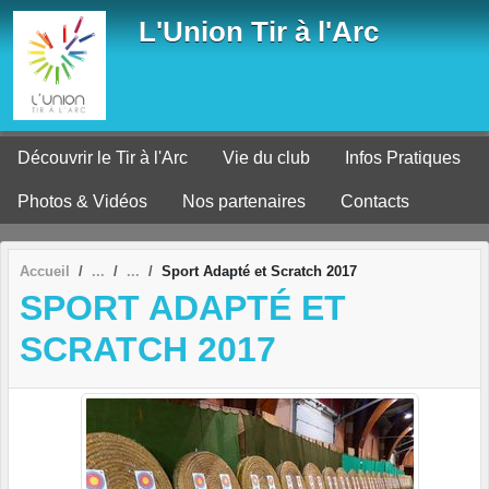
Panneau de gestion des cookies
L'Union Tir à l'Arc
Découvrir le Tir à l'Arc
Vie du club
Infos Pratiques
Photos & Vidéos
Nos partenaires
Contacts
Accueil
Sport Adapté et Scratch 2017
SPORT ADAPTÉ ET
SCRATCH 2017