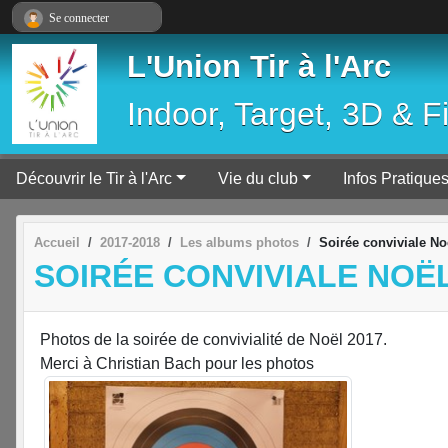
Panneau de gestion des cookies
Se connecter
L'Union Tir à l'Arc
Indoor, Target, 3D & F
Découvrir le Tir à l'Arc
Vie du club
Infos Pratique
Accueil
2017-2018
Les albums photos
Soirée conviviale No
SOIRÉE CONVIVIALE NOËL
Photos de la soirée de convivialité de Noël 2017.
Merci à Christian Bach pour les photos