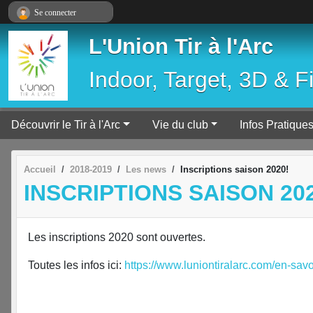
Panneau de gestion des cookies
Se connecter
L'Union Tir à l'Arc
Indoor, Target, 3D & F
Découvrir le Tir à l'Arc
Vie du club
Infos Pratique
Accueil
2018-2019
Les news
Inscriptions saison 2020!
INSCRIPTIONS SAISON 202
Les inscriptions 2020 sont ouvertes.
Toutes les infos ici:
https://www.luniontiralarc.com/en-sav