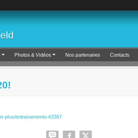
ield
s
Photos & Vidéos
Nos partenaires
Contacts
0!
oir-plus/entrainements-43387