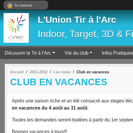
Panneau de gestion des cookies
Se connecter
L'Union Tir à l'Arc
Indoor, Target, 3D & F
Découvrir le Tir à l'Arc
Vie du club
Infos Pratique
Accueil
2021-2022
Les news
Club en vacances
CLUB EN VACANCES
Après une saison riche et un été consacré aux stages décou
en vacances du 4 août au 31 août.
Toutes les demandes seront traitées à partir du 1er sept
Bonnes vacances à tous!!!