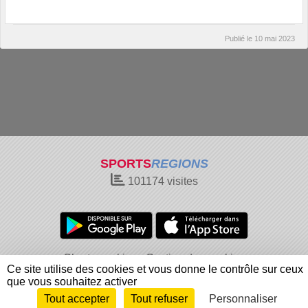
Publié le
10 mai 2023
SPORTS
REGIONS
101174
visites
Charte cookies
Gestion des cookies
Ce site utilise des cookies et vous donne le contrôle sur ceux
Informations légales
Signaler un contenu inapproprié
que vous souhaitez activer
Tout accepter
Tout refuser
Personnaliser
Envie de participer ?
Connexion