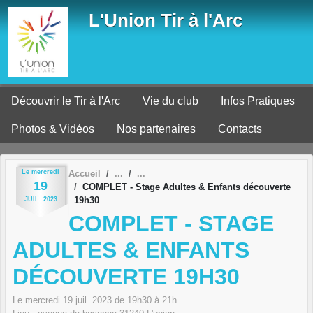
Panneau de gestion des cookies
L'Union Tir à l'Arc
Découvrir le Tir à l'Arc
Vie du club
Infos Pratiques
Photos & Vidéos
Nos partenaires
Contacts
Le
mercredi
Accueil
19
COMPLET - Stage Adultes & Enfants découverte
19h30
JUIL.
2023
COMPLET - STAGE
ADULTES & ENFANTS
DÉCOUVERTE 19H30
Le
mercredi
19
juil.
2023
de 19h30 à 21h