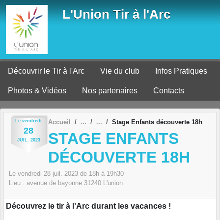
Panneau de gestion des cookies
L'Union Tir à l'Arc
Découvrir le Tir à l'Arc
Vie du club
Infos Pratiques
Photos & Vidéos
Nos partenaires
Contacts
Le
vendredi
Accueil
Stage Enfants découverte 18h
28
STAGE ENFANTS
JUIL.
2023
DÉCOUVERTE 18H
Le
vendredi
28
juil.
2023
de 18h à 19h30
Lieu :
avenue de bayonne
31240
L'union
Découvrez le tir à l’Arc durant les vacances !