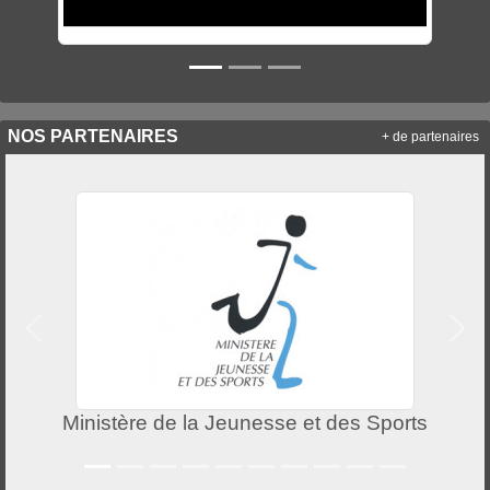
NOS PARTENAIRES
+ de partenaires
Précedent
Suiv
 et des Sports
Ville de L'Union