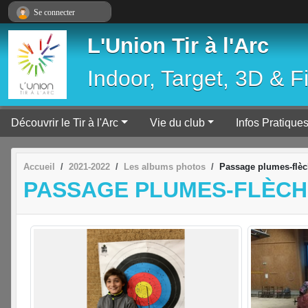
Panneau de gestion des cookies
Se connecter
L'Union Tir à l'Arc
Indoor, Target, 3D & F
Découvrir le Tir à l'Arc
Vie du club
Infos Pratique
Accueil
2021-2022
Les albums photos
Passage plumes-flèc
PASSAGE PLUMES-FLÈCH