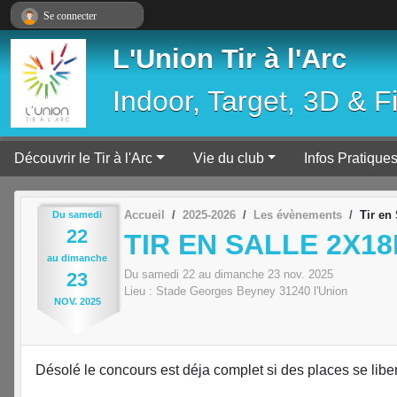
Panneau de gestion des cookies
Se connecter
L'Union Tir à l'Arc
Indoor, Target, 3D & F
Découvrir le Tir à l'Arc
Vie du club
Infos Pratique
Accueil
2025-2026
Les évènements
Tir en
Du
samedi
22
TIR EN SALLE 2X18
au
dimanche
Du
samedi
22
au
dimanche
23
nov.
2025
23
Lieu :
Stade Georges Beyney
31240
l'Union
NOV.
2025
Désolé le concours est déja complet si des places se libe