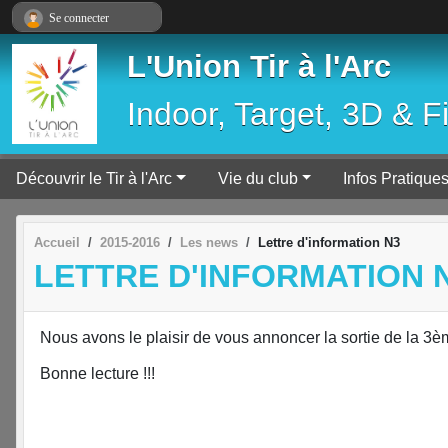
Panneau de gestion des cookies
Se connecter
L'Union Tir à l'Arc
Indoor, Target, 3D & F
Découvrir le Tir à l'Arc
Vie du club
Infos Pratique
Accueil
2015-2016
Les news
Lettre d'information N3
LETTRE D'INFORMATION 
Nous avons le plaisir de vous annoncer la sortie de la 3èm
Bonne lecture !!!